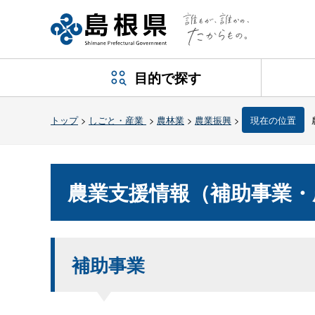
目的で探す
トップ
>
しごと・産業
>
農林業
>
農業振興
>
現在の位置
農業支援情報（補助事業・
補助事業