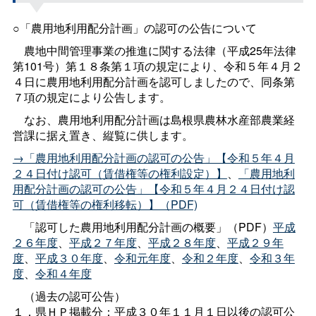
○「農用地利用配分計画」の認可の公告について
農地中間管理事業の推進に関する法律（平成25年法律
第101号）第１８条第１項の規定により、令和５年４月２
４日に農用地利用配分計画を認可しましたので、同条第
７項の規定により公告します。
なお、農用地利用配分計画は島根県農林水産部農業経
営課に据え置き、縦覧に供します。
→「農用地利用配分計画の認可の公告」【令和５年４月
２４日付け認可（賃借権等の権利設定）】
、
「農用地利
用配分計画の認可の公告」【令和５年４月２４日付け認
可（賃借権等の権利移転）】（PDF)
「認可した農用地利用配分計画の概要」（PDF）
平成
２６年度
、
平成２７年度
、
平成２８年度
、
平成２９年
度
、
平成３０年度
、
令和元年度
、
令和２年度
、
令和３年
度
、
令和４年度
（過去の認可公告）
１．県ＨＰ掲載分：平成３０年１１月１日以後の認可公