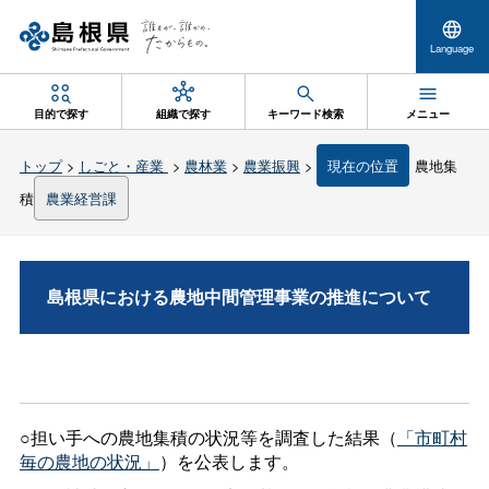
Language
目的で探す
組織で探す
キーワード検索
メニュー
トップ
>
しごと・産業
>
農林業
>
農業振興
>
現在の位置
農地集
積
農業経営課
島根県における農地中間管理事業の推進について
○担い手への農地集積の状況等を調査した結果（
「市町村
毎の農地の状況」
）を公表します。