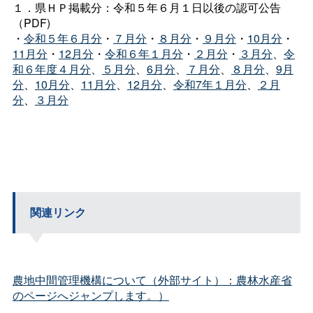
１．県ＨＰ掲載分：令和５年６月１日以後の認可公告
（PDF)
・
令和５年６月分
・
７月分
・
８月分
・
９月分
・
10月分
・
11月分
・
12月分
・
令和６年１月分
・
２月分
・
３月分
、
令
和６年度４月分
、
５月分
、
6月分
、
７月分
、
８月分
、
9月
分
、
10月分
、
11月分
、
12月分
、
令和7年１月分
、
２月
分
、
３月分
関連リンク
農地中間管理機構について（外部サイト）：農林水産省
のページへジャンプします。）