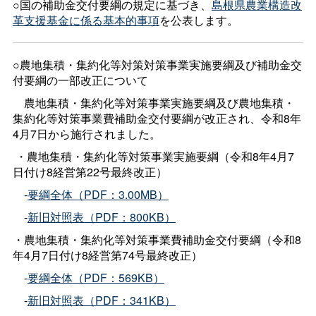
○国の補助金交付要綱の規定に基づき、
島根県農業構造改
革支援基金に係る基本的事項
を公表します。
○農地集積・集約化等対策対策事業実施要綱及び補助金交
付要綱の一部改正について
農地集積・集約化等対策事業実施要綱及び農地集積・
集約化等対策事業費補助金交付要綱が改正され、令和8年
4月7日から施行されました。
・
農地集積・集約化等対策事業実施要綱（令和8年4月7
日付け8経営第22号最終改正）
‐
要綱全体（
PDF
：3.00MB）
‐
新旧対照表（PDF：800KB）
・
農地集積・集約化等対策事業費補助金交付要綱（令和8
年4月7日付け8経営第74号最終改正）
‐
要綱全体（
PDF
：569KB）
‐
新旧対照表（
PDF
：341KB）