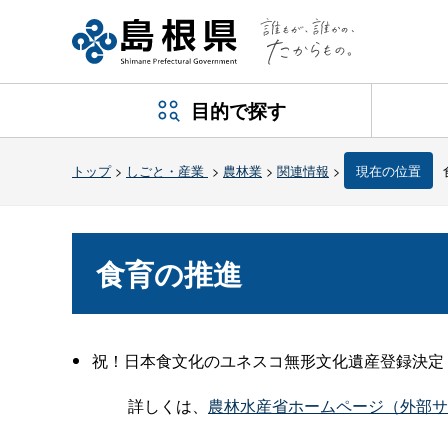
目的で探す
トップ
>
しごと・産業
>
農林業
>
関連情報
>
現在の位置
食育の推進
祝！日本食文化のユネスコ無形文化遺産登録決定
詳しくは、
農林水産省ホームページ（外部サ