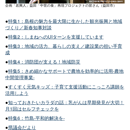
企画「若興人」益田「中世の食」再現プロジェクトの皆さん（益田市）
●
特集1：島根の魅力を最大限に生かした観光振興と地域
づくり／新春知事対談
●
特集2：しまねへのUIターンを支援しています
●
特集3：地域の活力、暮らしの支え／建設業の担い手育
成
●
特集4：消防団が支える！地域防災
●
特集5：きめ細かなサポートで農地を効率的に活用-農地
中間管理事業-
●
すくすく元気キッズ：子育て支援活動にこっころ講師を
活用しよう
●
知っておきたいカラダの話：乳がんは早期発見が大切！
月1回はセルフチェックを
●
特集6：竹島-平和的解決を-
●
県議会だより