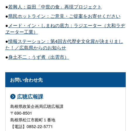
●
若興人：益田「中世の食」再現プロジェクト
●
県民ホットライン：ご意見・ご提案をお寄せください
●
メード・イン・しまねの底力：ラジエーター（大和ラヂ
ヱーター工業）
●
情報ステーション：第4回古代歴史文化賞が決まりまし
た！／広島県からのお知らせ
●
身土不二：うず煮（出雲市）
お問い合わせ先
広聴広報課
島根県政策企画局広聴広報課
〒690-8501
島根県松江市殿町１番地
【電話】0852-22-5771