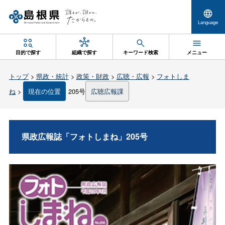
Language
目的で探す
組織で探す
キーワード検索
メニュー
トップ
>
県政・統計
>
政策・財政
>
広聴・広報
>
フォトしま
ね
>
現在の位置
205号
広聴広報課
県政広報誌「フォトしまね」205号