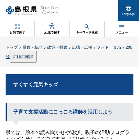
Language
目的で探す
組織で探す
キーワード検索
メニュー
トップ
>
県政・統計
>
政策・財政
>
広聴・広報
>
フォトしまね
>
205
号
広聴広報課
すくすく元気キッズ
子育て支援活動にこっころ講師を活用しよう
県では、絵本の読み聞かせや遊び、親子の活動プログラ
ムなどを通して子育て支援に取り組んでいる方を「こっ