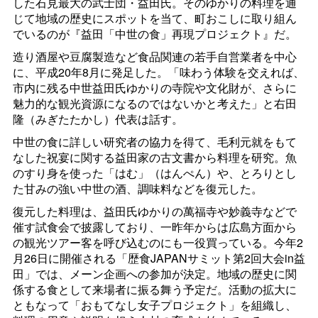
した石見最大の武士団・益田氏。そのゆかりの料理を通
じて地域の歴史にスポットを当て、町おこしに取り組ん
でいるのが『益田「中世の食」再現プロジェクト』だ。
造り酒屋や豆腐製造など食品関連の若手自営業者を中心
に、平成20年8月に発足した。「味わう体験を交えれば、
市内に残る中世益田氏ゆかりの寺院や文化財が、さらに
魅力的な観光資源になるのではないかと考えた」と右田
隆（みぎたたかし）代表は話す。
中世の食に詳しい研究者の協力を得て、毛利元就をもて
なした祝宴に関する益田家の古文書から料理を研究。魚
のすり身を使った「はむ」（はんぺん）や、とろりとし
た甘みの強い中世の酒、調味料などを復元した。
復元した料理は、益田氏ゆかりの萬福寺や妙義寺などで
催す試食会で披露しており、一昨年からは広島方面から
の観光ツアー客を呼び込むのにも一役買っている。今年2
月26日に開催される「歴食
JAPAN
サミット第2回大会in益
田」では、メーン企画への参加が決定。地域の歴史に関
係する食として来場者に振る舞う予定だ。活動の拡大に
ともなって「おもてなし女子プロジェクト」を組織し、