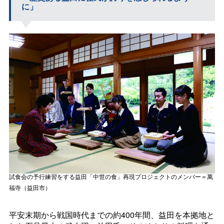
に」
試食会の予行練習をする益田「中世の食」再現プロジェクトのメンバー＝萬
福寺（益田市）
平安末期から戦国時代までの約400年間、益田を本拠地と