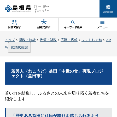
Language
目的で探す
組織で探す
キーワード検索
メニュー
トップ
>
県政・統計
>
政策・財政
>
広聴・広報
>
フォトしまね
>
205
号
広聴広報課
若興人（わこうど）益田「中世の食」再現プロジ
ェクト（益田市）
若い力を結集し、ふるさとの未来を切り拓く若者たちを
紹介します
「歴史ある益田に住民が誇りを感じられるよう