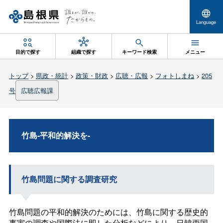
Language
目的で探す
組織で探す
キーワード検索
メニュー
トップ
>
県政・統計
>
政策・財政
>
広聴・広報
>
フォトしまね
>
205
号
広聴広報課
竹島-平和的解決を-
竹島問題に関する調査研究
竹島問題の平和的解決のためには、竹島に関する歴史的
事実の調査や国際法に即した分析などにより、日韓両国