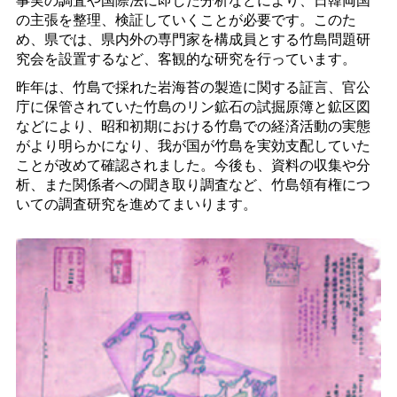
の主張を整理、検証していくことが必要です。このた
め、県では、県内外の専門家を構成員とする竹島問題研
究会を設置するなど、客観的な研究を行っています。
昨年は、竹島で採れた岩海苔の製造に関する証言、官公
庁に保管されていた竹島のリン鉱石の試掘原簿と鉱区図
などにより、昭和初期における竹島での経済活動の実態
がより明らかになり、我が国が竹島を実効支配していた
ことが改めて確認されました。今後も、資料の収集や分
析、また関係者への聞き取り調査など、竹島領有権につ
いての調査研究を進めてまいります。