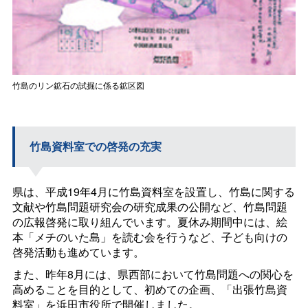
竹島のリン鉱石の試掘に係る鉱区図
竹島資料室での啓発の充実
県は、平成19年4月に竹島資料室を設置し、竹島に関する
文献や竹島問題研究会の研究成果の公開など、竹島問題
の広報啓発に取り組んでいます。夏休み期間中には、絵
本「メチのいた島」を読む会を行うなど、子ども向けの
啓発活動も進めています。
また、昨年8月には、県西部において竹島問題への関心を
高めることを目的として、初めての企画、「出張竹島資
料室」を浜田市役所で開催しました。