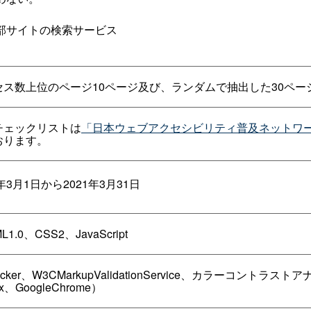
部サイトの検索サービス
セス数上位のページ10ページ及び、ランダムで抽出した30ペー
チェックリストは
「日本ウェブアクセシビリティ普及ネットワ
おります。
1年3月1日から2021年3月31日
L1.0、CSS2、JavaScript
hecker、W3CMarkupValidationService、カラーコン
fox、GoogleChrome）