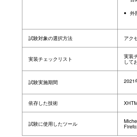
外
試験対象の選択方法
アク
実装
実装チェックリスト
して
202
試験実施期間
依存した技術
XHTM
Mic
試験に使用したツール
Fire