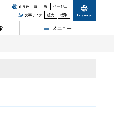
背景色
白
黒
ベージュ
文字サイズ
拡大
標準
Language
索
メニュー