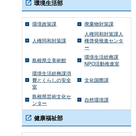
環境生活部
環境政策課
廃棄物対策課
人権同和対策課人
人権同和対策課
権啓発推進センタ
ー
環境生活総務課
島根県立美術館
NPO活動推進室
環境生活総務課消
費とくらしの安全
文化国際課
室
島根県芸術文化セ
自然環境課
ンター
健康福祉部