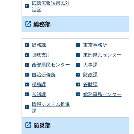
広聴広報課県民対
話室
総務部
総務課
東京事務所
隠岐支庁
東部県民センター
西部県民センター
人事課
自治研修所
財政課
税務課
管財課
営繕課
総務事務センター
情報システム推進
課
防災部