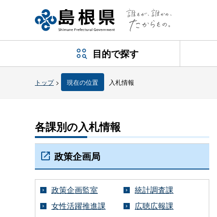
目的で探す
トップ
>
現在の位置
入札情報
各課別の入札情報
政策企画局
政策企画監室
統計調査課
女性活躍推進課
広聴広報課