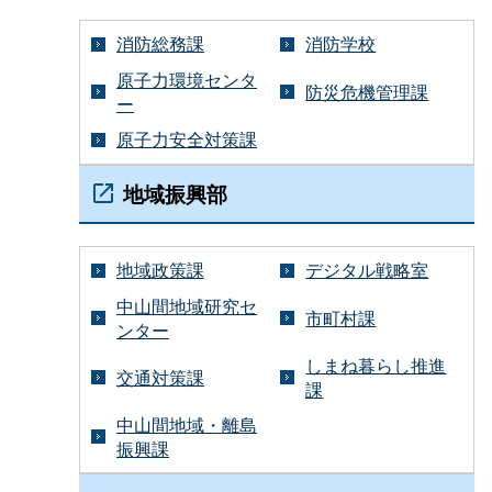
消防総務課
消防学校
原子力環境センタ
防災危機管理課
ー
原子力安全対策課
地域振興部
地域政策課
デジタル戦略室
中山間地域研究セ
市町村課
ンター
しまね暮らし推進
交通対策課
課
中山間地域・離島
振興課