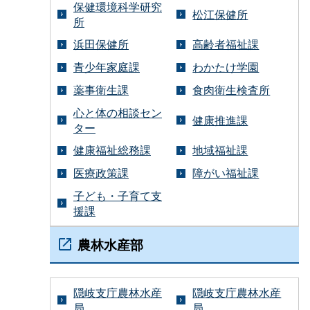
保健環境科学研究
松江保健所
所
浜田保健所
高齢者福祉課
青少年家庭課
わかたけ学園
薬事衛生課
食肉衛生検査所
心と体の相談セン
健康推進課
ター
健康福祉総務課
地域福祉課
医療政策課
障がい福祉課
子ども・子育て支
援課
農林水産部
隠岐支庁農林水産
隠岐支庁農林水産
局
局