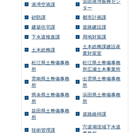
浜田港湾振興セン
港湾空港課
ター
砂防課
都市計画課
建築住宅課
道路建設課
下水道推進課
用地対策課
土木総務課建設産
土木総務課
業対策室
松江県土整備事務
松江県土整備事務
所
所広瀬土木事業所
雲南県土整備事務
出雲県土整備事務
所
所
県央県土整備事務
浜田県土整備事務
所
所
益田県土整備事務
道路維持課
所
宍道湖流域下水道
技術管理課