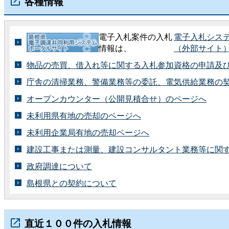
各種情報
電子入札案件の入札
電子入札シス
情報は、
（外部サイト
物品の売買、借入れ等に関する入札参加資格の申請及
庁舎の清掃業務、警備業務等の委託、電気供給業務の
オープンカウンター（公開見積合せ）のページへ
未利用県有地の売却のページへ
未利用企業局有地の売却ページへ
建設工事または測量、建設コンサルタント業務等に関
政府調達について
島根県との契約について
直近１００件の入札情報