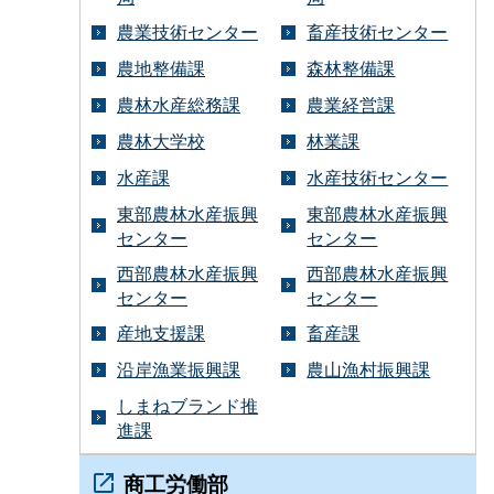
農業技術センター
畜産技術センター
農地整備課
森林整備課
農林水産総務課
農業経営課
農林大学校
林業課
水産課
水産技術センター
東部農林水産振興
東部農林水産振興
センター
センター
西部農林水産振興
西部農林水産振興
センター
センター
産地支援課
畜産課
沿岸漁業振興課
農山漁村振興課
しまねブランド推
進課
商工労働部