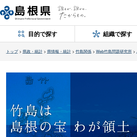
目的で探す
組織で探す
トップ
>
県政・統計
>
県情報・統計
>
竹島関係
>
Web竹島問題研究所
>