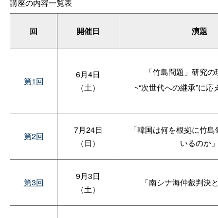
講座の内容一覧表
回
開催日
演題
「竹島問題」研究の
6月4日
第1回
（土）
~“次世代への継承”に応
7月24日
「韓国は何を根拠に竹島
第2回
（日）
いるのか
9月3日
第3回
「南シナ海仲裁判決
（土）