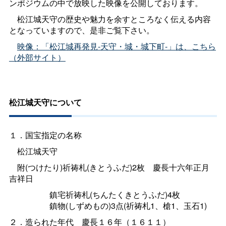
ンポジウムの中で放映した映像を公開しております。
松江城天守の歴史や魅力を余すところなく伝える内容
となっていますので、是非ご覧下さい。
映像：「松江城再発見-天守・城・城下町-」は、こちら
（外部サイト）
松江城天守について
１．国宝指定の名称
松江城天守
附(つけたり)祈祷札(きとうふだ)2
枚
慶長十六年正月
吉祥日
鎮宅祈祷札(ちんたくきとうふだ)4枚
鎮物(しずめもの)3点(祈祷札1、槍1、玉石1)
２．造られた年
代
慶長１６年（１６１１）