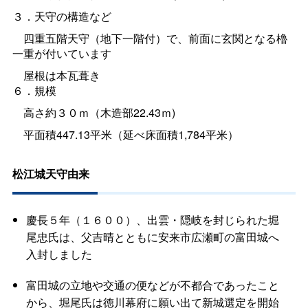
３．天守の構造など
四重五階天守（地下一階付）で、前面に玄関となる櫓
一重が付いています
屋根は本瓦葺き
６．規模
高さ約３０ｍ（木造部22.43ｍ)
平面積447.13平米（延べ床面積1,784平米）
松江城天守由来
慶長５年（１６００）、
出雲・隠岐を封じられた堀
尾忠氏は、父吉晴とともに安来市広瀬町の富田城へ
入封しました
富田城の立地や交通の便などが不都合であったこと
から、堀尾氏は徳川幕府に願い出て新城選定を開始