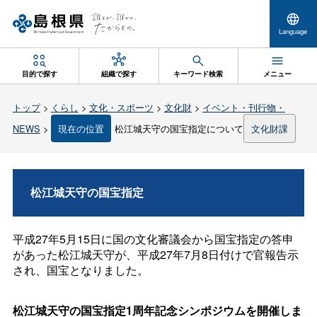
Language
目的で探す
組織で探す
キーワード検索
メニュー
トップ
>
くらし
>
文化・スポーツ
>
文化財
>
イベント・刊行物・
NEWS
>
現在の位置
松江城天守の国宝指定について
文化財課
松江城天守の国宝指定
平成27年5月15日に国の文化審議会から国宝指定の答申
があった松江城天守が、平成27年7月8日付けで官報告示
され、国宝となりました。
松江城天守の国宝指定1周年記念シンポジウムを開催しま