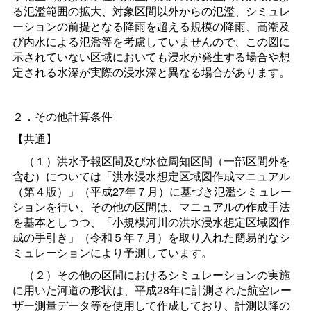
る氾濫範囲の拡大、対象区間以外からの氾濫、シミュレ
ーションの前提となる降雨を超える規模の降雨、高潮及
び内水による氾濫等を考慮していませんので、この図に
示されていない区域においても浸水が発生する場合や想
定される水深が実際の浸水深と異なる場合があります。
２．その他計算条件
【共通】
（１）洪水予報区間及び水位周知区間（一部区間外を
含む）については「洪水浸水想定区域図作成マニュアル
（第４版）」（平成27年７月）に基づき氾濫シミュレー
ションを行い、その他の区間は、マニュアルの作成手法
を基本としつつ、「小規模河川の洪水浸水想定区域図作
成の手引き」（令和５年７月）を取り入れた簡易的なシ
ミュレーションにより予測しています。
（２）その他の区間におけるシミュレーションの実施
に用いた河道の形状は、平成28年に計測された航空レー
ザー測量データ等を使用して作成しており、計測以降の