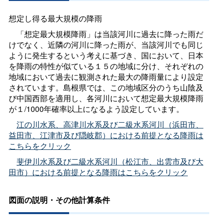
想定し得る最大規模の降雨
「想定最大規模降雨」は当該河川に過去に降った雨だ
けでなく、近隣の河川に降った雨が、当該河川でも同じ
ように発生するという考えに基づき、国において、日本
を降雨の特性が似ている１５の地域に分け、それぞれの
地域において過去に観測された最大の降雨量により設定
されています。島根県では、この地域区分のうち山陰及
び中国西部を適用し、各河川において想定最大規模降雨
が１/1000年確率以上になるよう設定しています。
江の川水系、高津川水系及び二級水系河川（浜田市、
益田市、江津市及び隠岐郡）における前提となる降雨は
こちらをクリック
斐伊川水系及び二級水系河川（松江市、出雲市及び大
田市）における前提となる降雨はこちらをクリック
図面の説明・その他計算条件