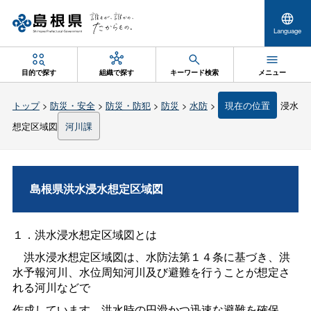
Language
目的で探す
組織で探す
キーワード検索
メニュー
トップ
>
防災・安全
>
防災・防犯
>
防災
>
水防
>
現在の位置
浸水
想定区域図
河川課
島根県洪水浸水想定区域図
１．洪水浸水想定区域図とは
洪水浸水想定区域図は、水防法第１４条に基づき、洪
水予報河川、水位周知河川及び避難を行うことが想定さ
れる河川などで
作成しています。洪水時の円滑かつ迅速な避難を確保