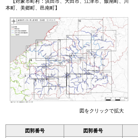
【対象市町村：浜田市、大田市、江津市、飯南町、川
本町、美郷町、邑南町】
図をクリックで拡大
図郭番号
図郭番号