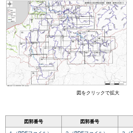
図をクリックで拡大
図郭番号
図郭番号
１（PDFファイル）
２（PDFファイル）
３（