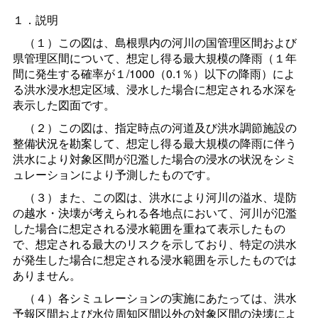
１．説明
（１）この図は、島根県内の河川の国管理区間および
県管理区間について、想定し得る最大規模の降雨（１年
間に発生する確率が１/1000（0.1％）以下の降雨）によ
る洪水浸水想定区域、浸水した場合に想定される水深を
表示した図面です。
（２）この図は、指定時点の河道及び洪水調節施設の
整備状況を勘案して、想定し得る最大規模の降雨に伴う
洪水により対象区間が氾濫した場合の浸水の状況をシミ
ュレーションにより予測したものです。
（３）また、この図は、洪水により河川の溢水、堤防
の越水・決壊が考えられる各地点において、河川が氾濫
した場合に想定される浸水範囲を重ねて表示したもの
で、想定される最大のリスクを示しており、特定の洪水
が発生した場合に想定される浸水範囲を示したものでは
ありません。
（４）各シミュレーションの実施にあたっては、洪水
予報区間および水位周知区間以外の対象区間の決壊によ