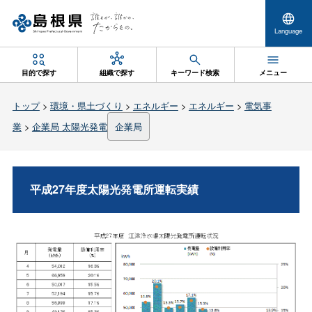
Language
目的で探す
組織で探す
キーワード検索
メニュー
トップ
>
環境・県土づくり
>
エネルギー
>
エネルギー
>
電気事
業
>
企業局 太陽光発電
企業局
平成27年度太陽光発電所運転実績