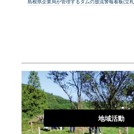
島根県企業局が管理するダムの放流警報看板(立札
2026年03月25日
【企業局経営課】企業局作業服のリニューアルにつ
2026年03月23日
(【企業局施設課】御部発電所更新事業性評価調査
地域活動