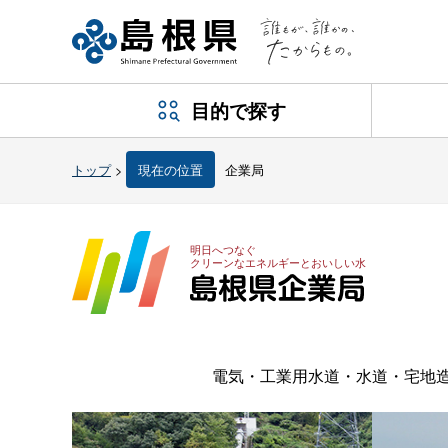
目的で探す
トップ
>
現在の位置
企業局
明日へつなぐ
クリーンなエネルギーとおいしい水
電気・工業用水道・水道・宅地