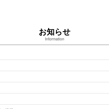
を更新しました
お知らせ
Information
について掲載しました
況を更新しました
～令和17年度）を策定しました