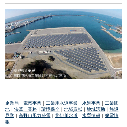
企業局
｜
電気事業
｜
工業用水道事業
｜
水道事業
｜
工業団
地
｜
決算、業務
｜
環境保全
｜
地域貢献
｜
地域活動
｜
施設
見学
｜
高野山風力発電
｜
斐伊川水道
｜
水質情報
｜
発電情
報