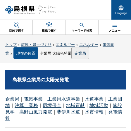
Language
目的で探す
組織で探す
キーワード検索
メニュー
トップ
>
環境・県土づくり
>
エネルギー
>
エネルギー
>
電気事
業
>
現在の位置
企業局 太陽光発電
企業局
島根県企業局の太陽光発電
企業局
｜
電気事業
｜
工業用水道事業
｜
水道事業
｜
工業団
地
｜
決算、業務
｜
環境保全
｜
地域貢献
｜
地域活動
｜
施設
見学
｜
高野山風力発電
｜
斐伊川水道
｜
水質情報
｜
発電情
報