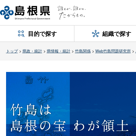
目的で探す
組織で探す
トップ
>
県政・統計
>
県情報・統計
>
竹島関係
>
Web竹島問題研究所
>