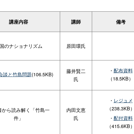
講座内容
講師
備考
国のナショナリズム
原田環氏
・
配布資料
藤井賢二
会談と竹島問題
(106.5KB)
（18.5KB）
氏
・
レジュメ
（238.3KB
書から読み解く「竹島一
内田文恵
件」
氏
・
配付資料
（415.6KB