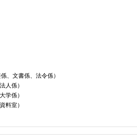
算調整係、文書係、法令係）
益法人係）
立大学係）
島資料室）