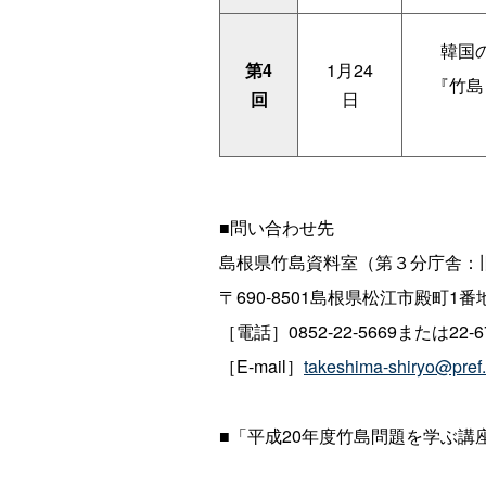
韓国
第4
1月24
『竹島
回
日
■問い合わせ先
島根県竹島資料室（第３分庁舎：
〒690-8501島根県松江市殿町1番
［電話］0852-22-5669または22-67
［E-mail］
takeshima-shiryo@pref.
■「平成20年度竹島問題を学ぶ講