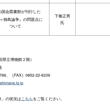
の国会図書館が刊行した
下條正男
＝独島論争』の問題点に
氏
ついて
旧県立博物館２階）
地
66、［FAX］0852-22-6239
shimane.lg.jp
座」の状況は
こちら
をご覧ください。