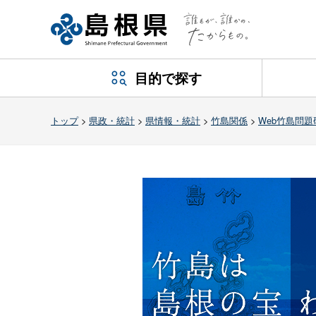
目的で探す
トップ
>
県政・統計
>
県情報・統計
>
竹島関係
>
Web竹島問題