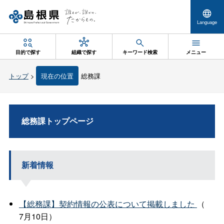
Language
目的で探す
組織で探す
キーワード検索
メニュー
トップ
>
現在の位置
総務課
総務課トップページ
新着情報
【総務課】契約情報の公表について掲載しました
（
7月10日）