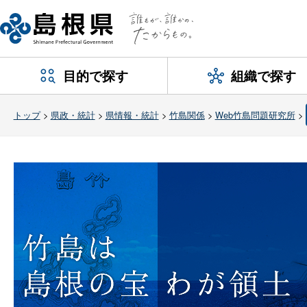
目的で探す
組織で探す
トップ
>
県政・統計
>
県情報・統計
>
竹島関係
>
Web竹島問題研究所
>