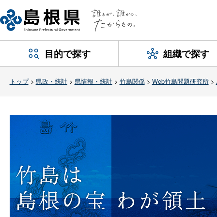
目的で探す
組織で探す
トップ
>
県政・統計
>
県情報・統計
>
竹島関係
>
Web竹島問題研究所
>