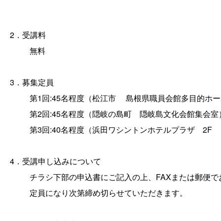
2．受講料
無料
3．募集定員
第1回:45名程度（松江
市
島根県職員会館多目的ホ
第2回:45名程度（隠岐の島
町
隠岐島文化会館集会室
第3回:40名程度（浜田ワシントンホテルプラ
ザ
2
F
4．受講申し込みについて
チラシ下部の申込書にご記入の上、FAXまたは郵便でお
定員になり次第締め切らせていただきます。