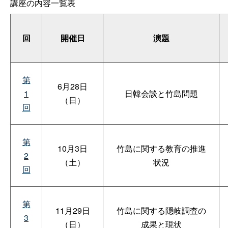
講座の内容一覧表
回
開催日
演題
第
6月28日
1
日韓会談と竹島問題
（日）
回
第
10月3日
竹島に関する教育の推進
2
（土）
状況
回
第
11月29日
竹島に関する隠岐調査の
3
（日）
成果と現状