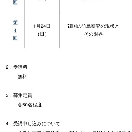
回
第
1月24日
韓国の竹島研究の現状と
4
（日）
その限界
回
2．受講料
無料
3．募集定員
各60名程度
4．受講申し込みについて