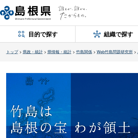
目的で探す
組織で探す
トップ
>
県政・統計
>
県情報・統計
>
竹島関係
>
Web竹島問題研究所
>