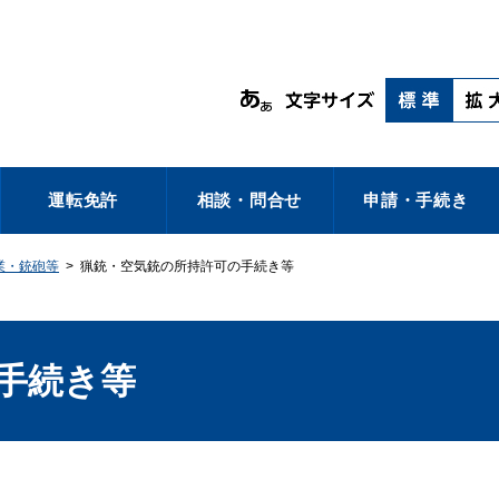
運転免許
相談・問合せ
申請・手続き
業・銃砲等
>
猟銃・空気銃の所持許可の手続き等
手続き等