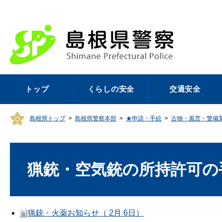
トップ
くらしの安全
交通安全
島根県トップ
>
島根県警察本部
>
★申請・手続
>
古物・風営・警備
猟銃・空気銃の所持許可の
猟銃・火薬お知らせ（ 2月 6日）