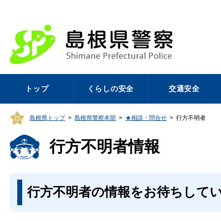
トップ
くらしの安全
交通安全
島根県トップ
>
島根県警察本部
>
★相談・問合せ
>
行方不明者
行方不明者情報
行方不明者の情報をお待ちして