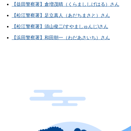
【益田警察署】倉増茂晴（くらまししげはる）さん
【松江警察署】足立真人（あだちまさと）さん
【松江警察署】須山俊二(すやましゅんじ)さん
【浜田警察署】和田朝一（わだあさいち）さん