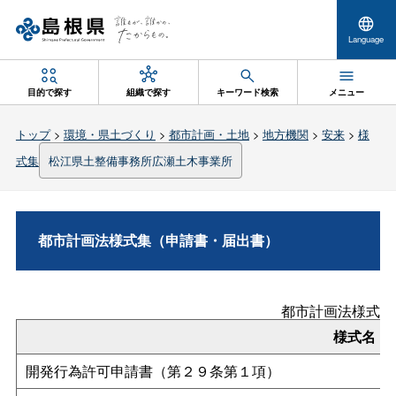
Language
目的で探す
組織で探す
キーワード検索
メニュー
トップ
>
環境・県土づくり
>
都市計画・土地
>
地方機関
>
安来
>
様
式集
松江県土整備事務所広瀬土木事業所
都市計画法様式集（申請書・届出書）
都市計画法様式集
様式名
開発行為許可申請書（第２９条第１項）