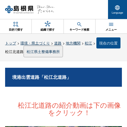
Language
目的で探す
組織で探す
キーワード検索
メニュー
トップ
>
環境・県土づくり
>
道路
>
地方機関
>
松江
>
現在の位置
松江北道路
松江県土整備事務所
境港出雲道路「松江北道路」
松江北道路の紹介動画は下の画像
をクリック！