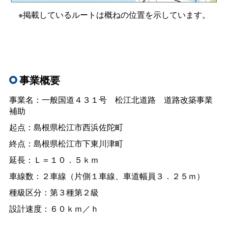
※掲載しているルートは概ねの位置を示しています。
事業概要
事業名：一般国道４３１
号
松江北道
路
道路改築事業
補助
起点：島根県松江市西浜佐陀町
終点：島根県松江市下東川津町
延長：Ｌ＝１０．５ｋｍ
車線数：２車線（片側１車線、車道幅員３．２５ｍ）
種級区分：第３種第２級
設計速度：６０ｋｍ／ｈ