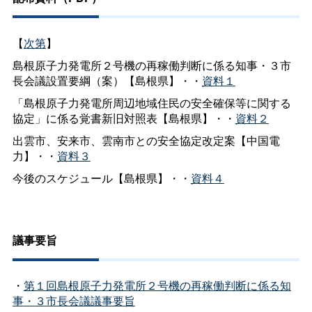
【
次第
】
島根原子力発電所２号機の再稼働判断に係る知事・３市
長会議設置要綱（案）【島根県】・・
資料１
「島根原子力発電所周辺地域住民の安全確保等に関する
協定」に係る覚書新旧対照表【島根県】・・
資料２
出雲市、安来市、雲南市との安全協定改定案【中国電
力】・・
資料３
今後のスケジュール【島根県】・・
資料４
議事要旨
・
第１回島根原子力発電所２号機の再稼働判断に係る知
事・３市長会議議事要旨