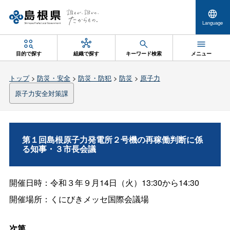
Language
目的で探す
組織で探す
キーワード検索
メニュー
トップ
>
防災・安全
>
防災・防犯
>
防災
>
原子力
原子力安全対策課
第１回島根原子力発電所２号機の再稼働判断に係
る知事・３市長会議
開催日時：令和３年９月14日（火）13:30から14:30
開催場所：くにびきメッセ国際会議場
次第