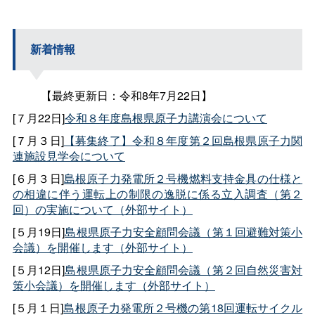
新着情報
【最終更新日：令和8年7月22日】
[７月22日]
令和８年度島根県原子力講演会について
[７月３日]
【募集終了】令和８年度第２回島根県原子力関
連施設見学会について
[６月３日]
島根原子力発電所２号機燃料支持金具の仕様と
の相違に伴う運転上の制限の逸脱に係る立入調査（第２
回）の実施について（外部サイト）
[５月19日]
島根県原子力安全顧問会議（第１回避難対策小
会議）を開催します（外部サイト）
[５月12日]
島根県原子力安全顧問会議（第２回自然災害対
策小会議）を開催します（外部サイト）
[５月１日]
島根原子力発電所２号機の第18回運転サイクル