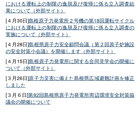
における運転上の制限の逸脱及び復帰に係る立入調査結
果について（外部サイト）
[４月30日]
島根原子力発電所２号機の第18回運転サイクル
における運転上の制限の逸脱及び復帰に係る立入調査の
実施について（外部サイト）
[４月28日]
島根県原子力安全顧問会議（第２回原子炉施設
の安全対策小会議）を開催します（外部サイト）
[４月15日]
島根原子力発電所に関する合同見学会の開催に
ついて（外部サイト）
[３月26日]
原子力災害に備えた島根県広域避難計画を修正
しました
[３月６日]
第82回島根県原子力発電所周辺環境安全対策協
議会の開催について