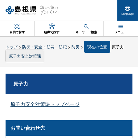
Language
目的で探す
組織で探す
キーワード検索
メニュー
トップ
>
防災・安全
>
防災・防犯
>
防災
>
現在の位置
原子力
原子力安全対策課
原子力
原子力安全対策課トップページ
お問い合わせ先