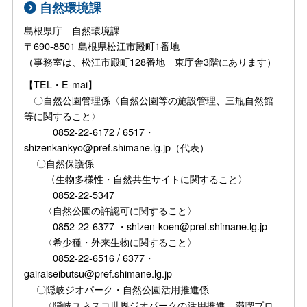
自然環境課
島根県庁 自然環境課
〒690-8501 島根県松江市殿町1番地
（事務室は、松江市殿町128番地 東庁舎3階にあります）
【TEL・E-mai】
〇自然公園管理係〈自然公園等の施設管理、三瓶自然館
等に関すること〉
0852-22-6172 / 6517・
shizenkankyo@pref.shimane.lg.jp（代表）
〇自然保護係
〈生物多様性・自然共生サイトに関すること〉
0852-22-5347
〈自然公園の許認可に関すること〉
0852-22-6377 ・shizen-koen@pref.shimane.lg.jp
〈希少種・外来生物に関すること〉
0852-22-6516 / 6377・
gairaiseibutsu@pref.shimane.lg.jp
〇隠岐ジオパーク・自然公園活用推進係
〈隠岐ユネスコ世界ジオパークの活用推進、満喫プロ