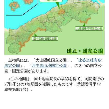
島根県には、「大山隠岐国立公園」、「
比婆道後帝釈
国定公園
」、「
西中国山地国定公園
」、の３つの国立公
園・国定公園があります。
※この地図は、国土地理院長の承認を得て、同院発行の
2万5千分の1地形図を複製したものです（承認番号平17
総複第859号）。