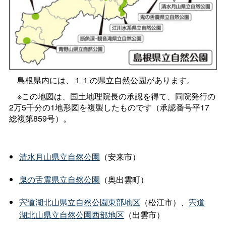
島根県内には、１１の県立自然公園があります。
※この地図は、国土地理院長の承認を得て、同院発行の
2万5千分の1地形図を複製したものです（承認番号平17
総複第859号）。
清水月山県立自然公園
（安来市）
鬼の舌震県立自然公園
（奥出雲町）
宍道湖北山県立自然公園東部地区
（松江市）、
宍道
湖北山県立自然公園西部地区
（出雲市）