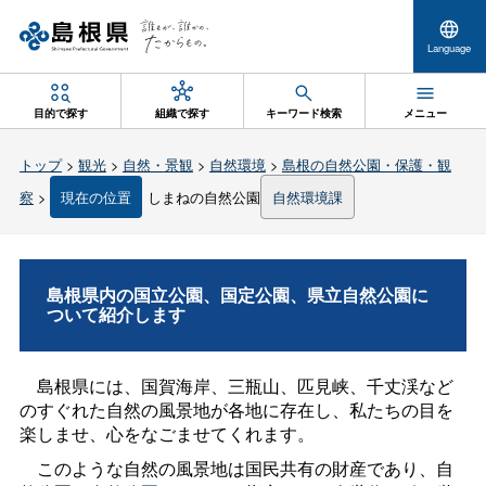
Language
目的で探す
組織で探す
キーワード検索
メニュー
トップ
>
観光
>
自然・景観
>
自然環境
>
島根の自然公園・保護・観
察
>
現在の位置
しまねの自然公園
自然環境課
島根県内の国立公園、国定公園、県立自然公園に
ついて紹介します
島根県には、国賀海岸、三瓶山、匹見峡、千丈渓など
のすぐれた自然の風景地が各地に存在し、私たちの目を
楽しませ、心をなごませてくれます。
このような自然の風景地は国民共有の財産であり、自