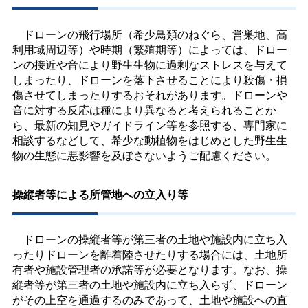
ドローンの飛行場所（希少鳥類のねぐら、営巣地、高
利用域周辺等）や時期（繁殖期等）によっては、ドロー
ンの接近や音により野生生物に過剰なストレスを与えて
しまったり、ドローンを落下させることにより殺傷・損
傷させてしまったりするおそれがあります。ドローンや
音に対する反応は種により異なると考えられることか
ら、最新の知見やガイドライン等を参照する、専門家に
相談するなどして、希少な動植物をはじめとした野生生
物の生態に悪影響を及ぼさないようご配慮ください。
操縦者等による所管地への立入り等
ドローンの操縦者等が第三者の土地や施設内に立ち入
ったりドローンを離着陸させたりする場合には、土地所
有者や施設管理者の承諾等が必要となります。なお、操
縦者等が第三者の土地や施設内に立ち入らず、ドローン
がその上空を通過するのみであって、土地や施設への直