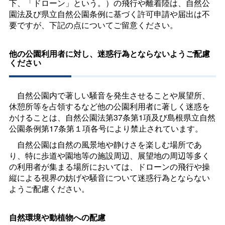
下、「ドローン」という。）の飛行や離着陸は、自然公
園法及び県立自然公園条例に基づく許可申請や届出は不
要ですが、下記の点についてご留意ください。
他の公園利用者に対し、迷惑行為とならないようご配慮
ください
自然公園内で著しい騒音を発生させることや展望所、
休憩所等を占領するなど他の公園利用者に著しく迷惑を
かけることは、自然公園法第37条第1項及び島根県立自然
公園条例第17条第１項各号により禁止されています。
自然公園は自然の風景地や静けさを楽しむ場所であ
り、特に歩道や園地等の施設周辺、展望地の周辺等多く
の利用者が集まる場所においては、ドローンの飛行や操
縦による視界の妨げや騒音について迷惑行為とならない
ようご配慮ください。
自然環境や動植物への配慮