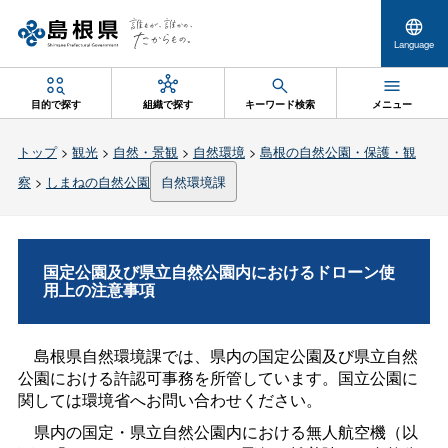
Language
目的で探す
組織で探す
キーワード検索
メニュー
トップ
>
観光
>
自然・景観
>
自然環境
>
島根の自然公園・保護・観
察
>
しまねの自然公園
自然環境課
国定公園及び県立自然公園内におけるドローン使
用上の注意事項
島根県自然環境課では、県内の国定公園及び県立自然
公園における許認可事務を所管しています。国立公園に
関しては環境省へお問い合わせください。
県内の国定・県立自然公園内における無人航空機（以