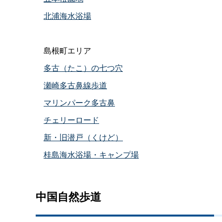
北浦海水浴場
島根町エリア
多古（たこ）の七つ穴
瀬崎多古鼻線歩道
マリンパーク多古鼻
チェリーロード
新・旧潜戸（くけど）
桂島海水浴場・キャンプ場
中国自然歩道