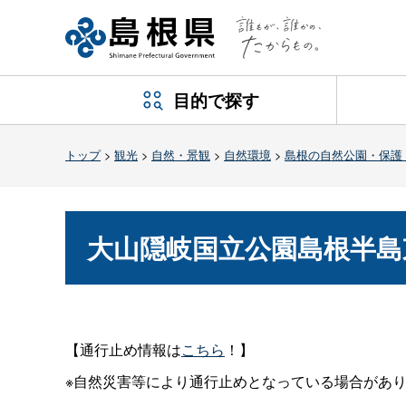
目的で探す
トップ
>
観光
>
自然・景観
>
自然環境
>
島根の自然公園・保護
大山隠岐国立公園島根半島
【通行止め情報は
こちら
！】
※自然災害等により通行止めとなっている場合があ