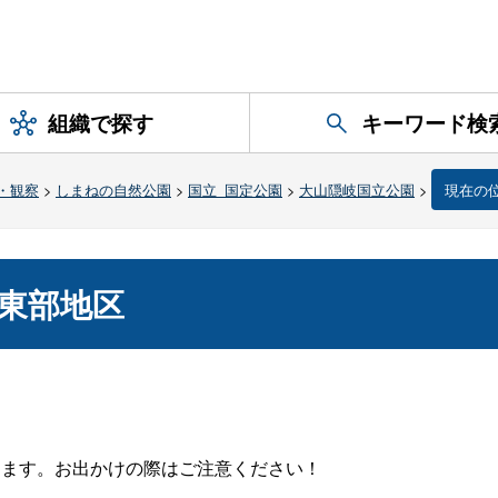
組織で探す
キーワード検
・観察
>
しまねの自然公園
>
国立_国定公園
>
大山隠岐国立公園
>
現在の
東部地区
ります。お出かけの際はご注意ください！