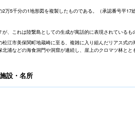
2万5千分の1地形図を複製したものである。（承認番号平17総
すが、これは陸繋島としての生成が寓話的に表現されているも
の松江市美保関町地蔵崎に至る、複雑に入り組んだリアス式の
保北浦などの海食洞門や洞窟が連続し、崖上のクロマツ林とと
施設・名所