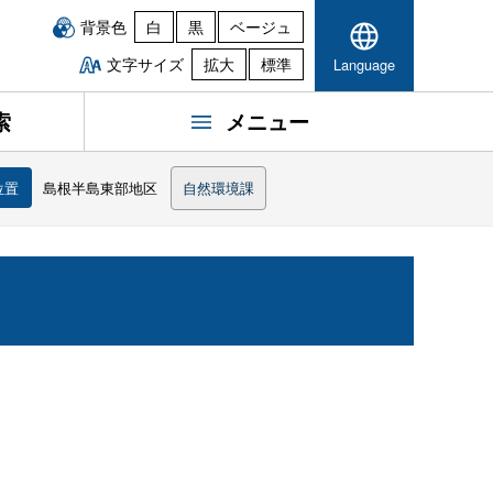
背景色
白
黒
ベージュ
文字サイズ
拡大
標準
Language
索
メニュー
位置
島根半島東部地区
自然環境課