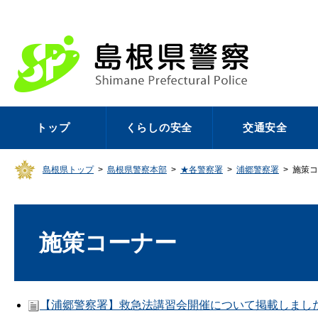
トップ
くらしの安全
交通安全
島根県トップ
>
島根県警察本部
>
★各警察署
>
浦郷警察署
>
施策コ
施策コーナー
【浦郷警察署】救急法講習会開催について掲載しました（