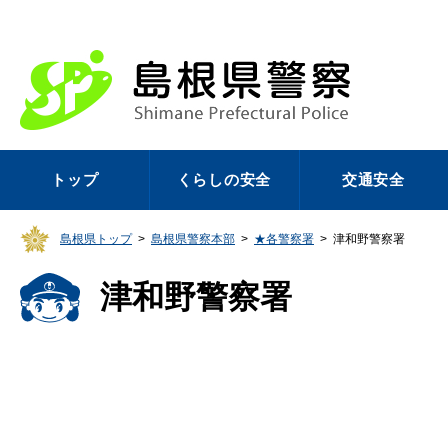
トップ
くらしの安全
交通安全
島根県トップ
>
島根県警察本部
>
★各警察署
>
津和野警察署
津和野警察署