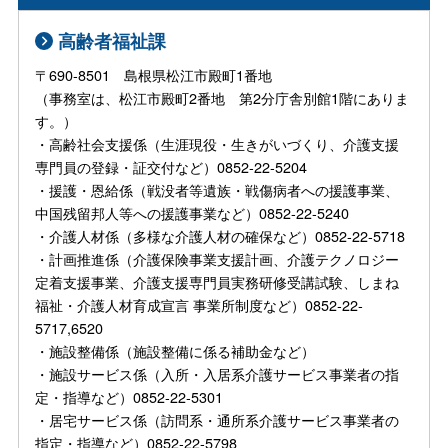
高齢者福祉課
〒690-8501 島根県松江市殿町1番地
（事務室は、松江市殿町2番地 第2分庁舎別館1階にありま
す。）
・高齢社会支援係（生涯現役・生きがいづくり、介護支援
専門員の登録・証交付など）0852-22-5204
・援護・恩給係（戦没者等遺族・戦傷病者への援護事業、
中国残留邦人等への援護事業など）0852-22-5240
・介護人材係（多様な介護人材の確保など）0852-22-5718
・計画推進係（介護保険事業支援計画、介護テクノロジー
定着支援事業、介護支援専門員実務研修受講試験、しまね
福祉・介護人材育成宣言 事業所制度など）0852-22-
5717,6520
・施設整備係（施設整備に係る補助金など）
・施設サービス係（入所・入居系介護サービス事業者の指
定・指導など）0852-22-5301
・居宅サービス係（訪問系・通所系介護サービス事業者の
指定・指導など）0852-22-5798