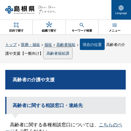
Language
目的で探す
組織で探す
キーワード検索
メニュー
トップ
>
医療・福祉
>
福祉
>
高齢者福祉
>
現在の位置
高齢者の介
護や支援【一般向け】
高齢者福祉課
高齢者の介護や支援
高齢者に関する相談窓口・連絡先
高齢者に関する各種相談窓口については、
こちらのペ
ージ
をご覧ください。