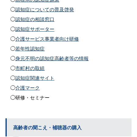
◯
認知症についての普及啓発
◯
認知症の相談窓口
◯
認知症サポーター
◯
介護サービス事業者向け研修
◯
若年性認知症
◯
身元不明の認知症高齢者等の情報
◯
市町村の取組
◯
認知症関連サイト
◯
介護マーク
◯研修・セミナー
高齢者の聞こえ・補聴器の購入