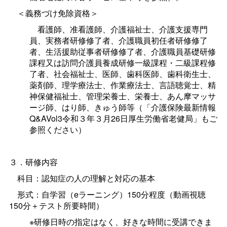
＜義務づけ免除資格＞
看護師、准看護師、介護福祉士、介護支援専門
員、実務者研修修了者、介護職員初任者研修修了
者、生活援助従事者研修修了者、介護職員基礎研修
課程又は訪問介護員養成研修一級課程・二級課程修
了者、社会福祉士、医師、歯科医師、歯科衛生士、
薬剤師、理学療法士、作業療法士、言語聴覚士、精
神保健福祉士、管理栄養士、栄養士、あん摩マッサ
ージ師、はり師、きゅう師等（「介護保険最新情報
Q&AVol3令和３年３月26日厚生労働省老健局」もご
参照ください）
３．研修内容
科目：認知症の人の理解と対応の基本
形式：自学習（eラーニング）150分程度（動画視聴
150分＋テスト所要時間）
※研修日時の指定はなく、好きな時間に受講できま