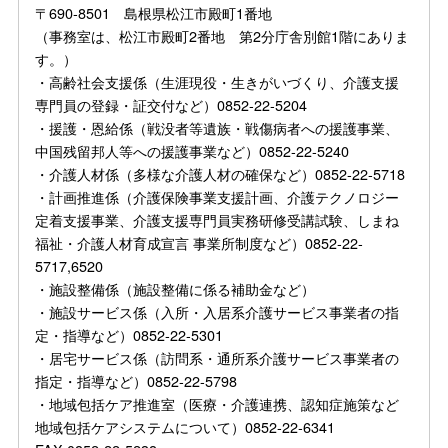
〒690-8501 島根県松江市殿町1番地
（事務室は、松江市殿町2番地 第2分庁舎別館1階にありま
す。）
・高齢社会支援係（生涯現役・生きがいづくり、介護支援
専門員の登録・証交付など）0852-22-5204
・援護・恩給係（戦没者等遺族・戦傷病者への援護事業、
中国残留邦人等への援護事業など）0852-22-5240
・介護人材係（多様な介護人材の確保など）0852-22-5718
・計画推進係（介護保険事業支援計画、介護テクノロジー
定着支援事業、介護支援専門員実務研修受講試験、しまね
福祉・介護人材育成宣言 事業所制度など）0852-22-
5717,6520
・施設整備係（施設整備に係る補助金など）
・施設サービス係（入所・入居系介護サービス事業者の指
定・指導など）0852-22-5301
・居宅サービス係（訪問系・通所系介護サービス事業者の
指定・指導など）0852-22-5798
・地域包括ケア推進室（医療・介護連携、認知症施策など
地域包括ケアシステムについて）0852-22-6341