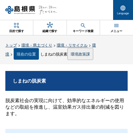
Language
目的で探す
組織で探す
キーワード検索
メニュー
トップ
>
環境・県土づくり
>
環境・リサイクル
>
環
境
>
現在の位置
しまねの脱炭素
環境政策課
しまねの脱炭素
脱炭素社会の実現に向けて、効率的なエネルギーの使用
などの取組を推進し、温室効果ガス排出量の削減を図り
ます。