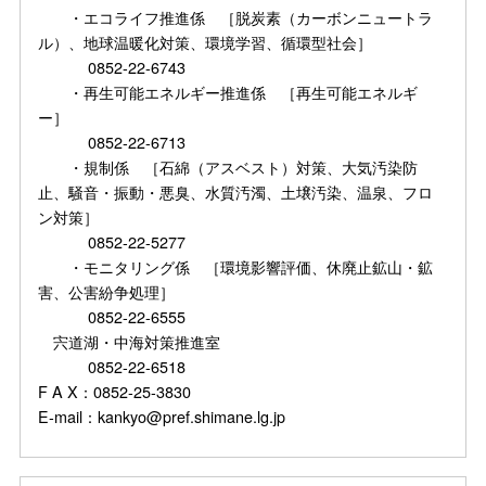
・エコライフ推進係 ［脱炭素（カーボンニュートラ
ル）、地球温暖化対策、環境学習、循環型社会］
0852-22-6743
・再生可能エネルギー推進係 ［再生可能エネルギ
ー］
0852-22-6713
・規制係 ［石綿（アスベスト）対策、大気汚染防
止、騒音・振動・悪臭、水質汚濁、土壌汚染、温泉、フロ
ン対策］
0852-22-5277
・モニタリング係 ［環境影響評価、休廃止鉱山・鉱
害、公害紛争処理］
0852-22-6555
宍道湖・中海対策推進室
0852-22-6518
F A X：0852-25-3830
E-mail：kankyo@pref.shimane.lg.jp