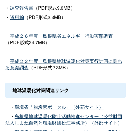
・
調査報告書
（PDF形式9.8MB）
・
資料編
（PDF形式2.3MB）
平成２６年
度
島根県省エネルギー行動実態調査
（PDF形式24.7MB）
平成２２年
度
島根県地球温暖化対策実行計画に関わ
る意識調査
（PDF形式2.3MB）
地球温暖化対策関連リンク
・
環境省「脱炭素ポータル」（外部サイト）
・
島根県地球温暖化防止活動推進センター（公益財団
法人しまね自然と環境財団松江事務所）（外部サイト）