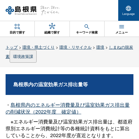
Language
目的で探す
組織で探す
キーワード検索
メニュー
トップ
>
環境・県土づくり
>
環境・リサイクル
>
環境
>
しまねの脱炭
素
環境政策課
島根県内の温室効果ガス排出量等
・
島根県内のエネルギー消費量及び温室効果ガス排出量
の削減状況（2022年
度
確定値）
※エネルギー消費量及び温室効果ガス排出量は、都道府
県別エネルギー消費統計等の各種統計資料をもとに算出
していることから、2022年度が直近となります。