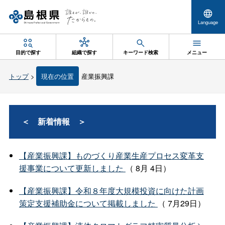
Language
目的で探す
組織で探す
キーワード検索
メニュー
トップ
>
現在の位置
産業振興課
＜
新着情
報
＞
【産業振興課】ものづくり産業生産プロセス変革支
援事業について更新しました
（ 8月 4日）
【産業振興課】令和８年度大規模投資に向けた計画
策定支援補助金について掲載しました
（ 7月29日）