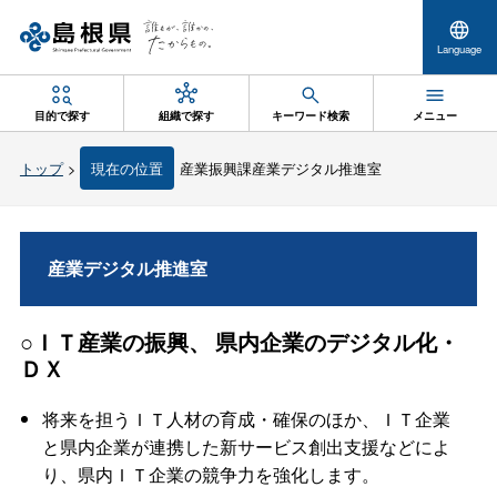
Language
目的で探す
組織で探す
キーワード検索
メニュー
トップ
>
現在の位置
産業振興課産業デジタル推進室
産業デジタル推進室
○ＩＴ産業の振興、
県内企業のデジタル化・
ＤＸ
将来を担うＩＴ人材の育成・確保のほか、ＩＴ企業
と県内企業が連携した新サービス創出支援などによ
り、県内ＩＴ企業の競争力を強化します。