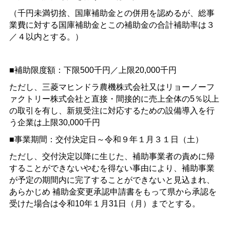
（千円未満切捨、国庫補助金との併用を認めるが、総事
業費に対する国庫補助金とこの補助金の合計補助率は３
／４以内とする。）
■補助限度額：下限500千円／上限20,000千円
ただし、三菱マヒンドラ農機株式会社又はリョーノーフ
ァクトリー株式会社と直接・間接的に売上全体の5％以上
の取引を有し、新規受注に対応するための設備導入を行
う企業は上限30,000千円
■事業期間：交付決定日～令和９年１月３１日（土）
ただし、交付決定以降に生じた、補助事業者の責めに帰
することができないやむを得ない事由により、補助事業
が予定の期間内に完了することができないと見込まれ、
あらかじめ
補助金変更承認申請書をもって県から承認を
受けた場合は令和10年１月31日（月）までとする。