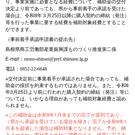
り、事業実施に必要となる経費について、補助金の交付
決定より前であっても、県から事前着手の承認を受けた
場合は、令和8年３月25日以降に購入契約の締結（発注）
等を行った事業に要する経費を補助対象経費とすること
ができます。
（事前着手承認申請書の提出先）
島根県商工労働部産業振興課ものづくり推進第二係
E-mail：
mono-shinsei@pref.shimane.lg.jp
電話：0852-22-6648
※交付決定前に事業着手が承認された場合であっても、補
助金の採択を約束するものではありません。また、令和8
年3月25日より前に行われた購入契約の締結（発注）等に
ついては、いかなる理由があっても補助対象経費と認め
られません。
※この補助金は令和9年1月末までの完了が原則であり、
（県から承認を受けている場合を除き）完了が令和9年1
月末を超過した場合は補助対象となりません。予め、納
入メーカー・商社等と十分に調整のうえ、確実に完了す