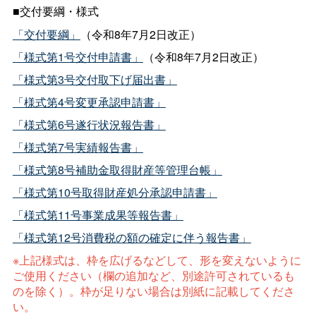
■交付要綱・様式
「交付要綱」
（令和8年7月2日改正）
「様式第1号交付申請書」
（令和8年7月2日改正）
「様式第3号交付取下げ届出書」
「様式第4号変更承認申請書」
「様式第6号遂行状況報告書」
「様式第7号実績報告書」
「様式第8号補助金取得財産等管理台帳」
「様式第10号取得財産処分承認申請書」
「様式第11号事業成果等報告書」
「様式第12号消費税の額の確定に伴う報告書」
※上記様式は、枠を広げるなどして、形を変えないように
ご使用ください（欄の追加など、別途許可されているも
のを除く）。枠が足りない場合は別紙に記載してくださ
い。