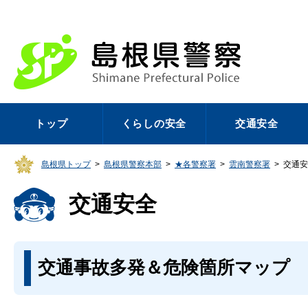
トップ
くらしの安全
交通安全
島根県トップ
>
島根県警察本部
>
★各警察署
>
雲南警察署
>
交通安
交通安全
交通事故多発＆危険箇所マップ