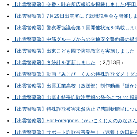
【出雲警察署】交番・駐在所広報紙を掲載しました(平田
【出雲警察署】7月29日出雲署にて就職説明会を開催し
【出雲警察署】警察署協議会第１回開催状況を掲載しま
【出雲警察署】中筋グループからの交通安全誓約書の提
【出雲警察署】出東こども園で防犯教室を実施しました
【出雲警察署】各統計を更新しました
（ 2月13日）
【出雲警察署】動画『みこぴーくんの特殊詐欺ダメ！ダメ！
【出雲警察署】出雲工業高校（放送部）制作動画『鍵か
【出雲警察署】出雲市特殊詐欺注意報の発令について掲
【出雲警察署】特殊詐欺被害未然防止で感謝状贈呈につ
【出雲警察署】For Foreigners（がいこくじんの
【出雲警察署】サポート詐欺被害発生！（速報！佐田駐