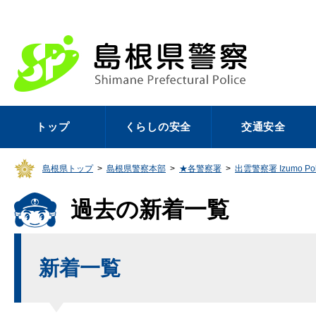
トップ
くらしの安全
交通安全
島根県トップ
>
島根県警察本部
>
★各警察署
>
出雲警察署 Izumo Polic
過去の新着一覧
新着一覧