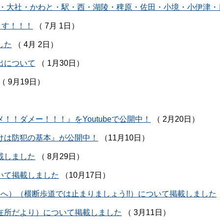
・大社・かわと・駅・西・湖陵・稗原・佐田・小境・小伊津・
ます！！！
（ 7月 1日）
した
（ 4月 2日）
出について
（ 1月30日）
（ 9月19日）
！ダメー！！！』をYoutubeで公開中！
（ 2月20日）
けは防犯の基本』が公開中！
（11月10日）
載しました
（ 8月29日）
いて掲載しました
（10月17日）
みなさんへ）（横断歩道では止まりましょう!!）について掲載しました
在所だより）について掲載しました
（ 3月11日）