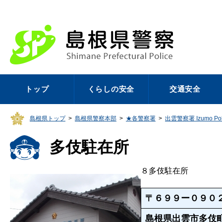
トップ
くらしの安全
交通安全
島根県トップ
>
島根県警察本部
>
★各警察署
>
出雲警察署 Izumo Polic
多伎駐在所
８多伎駐在所
多伎駐在所の概要
〒６９９ー０９０
島根県出雲市多伎