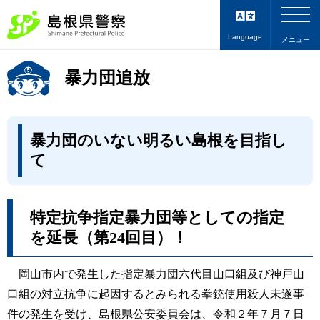
Language
メニュー
暴力団追放
暴力団のいない明るい島根を目指し
て
特定抗争指定暴力団等としての指定
を延長（第24回目）！
岡山市内で発生した指定暴力団六代目山口組及び神戸山
口組の対立抗争に起因するとみられる拳銃使用殺人未遂事
件の発生を受け、島根県公安委員会は、令和２年７月７日