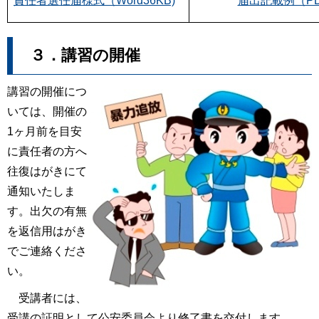
責任者選任届様式（Word36KB)
届出記載例（PD
３．講習の開催
講習の開催につ
いては、開催の
1ヶ月前を目安
に責任者の方へ
往復はがきにて
通知いたしま
す。出欠の有無
を返信用はがき
でご連絡くださ
い。
受講者には、
受講の証明として公安委員会より修了書を交付します。