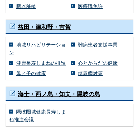
臓器移植
医療職免許
益田・津和野・吉賀
地域リハビリテーショ
難病患者支援事業
ン
健康長寿しまねの推進
心とからだの健康
母と子の健康
糖尿病対策
海士・西ノ島・知夫・隠岐の島
隠岐圏域健康長寿しま
ね推進会議