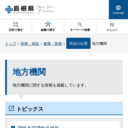
Language
目的で探す
組織で探す
キーワード検索
メニュー
トップ
>
医療・福祉
>
健康・医療
>
現在の位置
地方機関
地方機関
地方機関に関する情報を掲載しています。
トピックス
隠岐支庁隠岐保健所