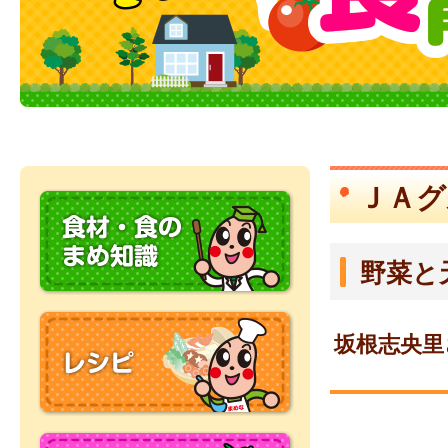
ＪＡグ
野菜と
坂根志央里