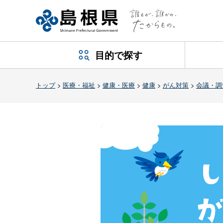
目的で探す
トップ
>
医療・福祉
>
健康・医療
>
健康
>
がん対策
>
会議・調