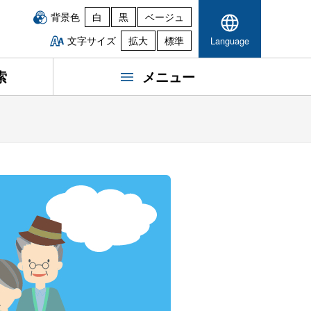
背景色
白
黒
ベージュ
文字サイズ
拡大
標準
Language
索
メニュー