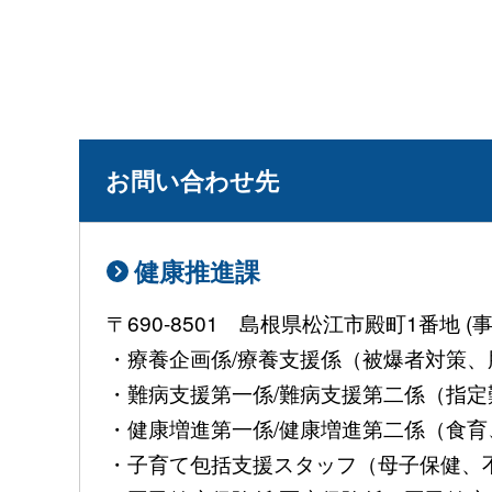
お問い合わせ先
健康推進課
〒690-8501 島根県松江市殿町1番地
・療養企画係/療養支援係（被爆者対策、肝
・難病支援第一係/難病支援第二係（指定難病
・健康増進第一係/健康増進第二係（食育、
・子育て包括支援スタッフ（母子保健、不妊治