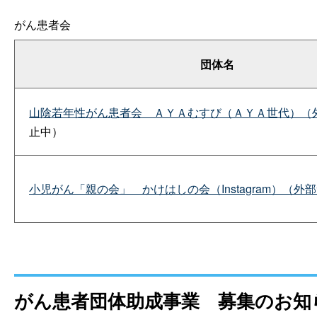
がん患者会
団体名
山陰若年性がん患者
会
ＡＹＡむすび（ＡＹＡ世代）（
止中）
小児がん「親の会
」
かけはしの会（Instagram）（外
がん患者団体助成事
業
募集のお知