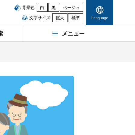
背景色
白
黒
ベージュ
文字サイズ
拡大
標準
Language
索
メニュー