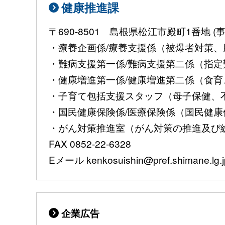
健康推進課
〒690-8501 島根県松江市殿町1番地
・療養企画係/療養支援係（被爆者対策、肝
・難病支援第一係/難病支援第二係（指定難病
・健康増進第一係/健康増進第二係（食育、
・子育て包括支援スタッフ（母子保健、不妊治
・国民健康保険係/医療保険係（国民健康保険
・がん対策推進室（がん対策の推進及び総合調
FAX 0852-22-6328
Eメール kenkosuishin@pref.shimane.lg.j
企業広告