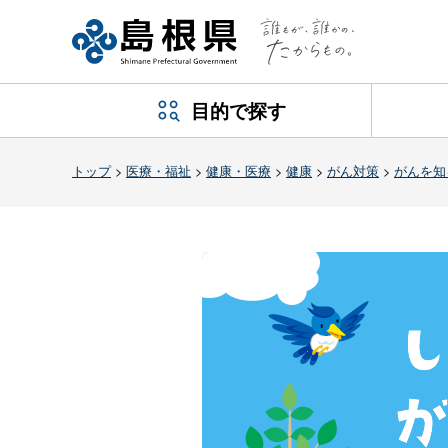
目的で探す
トップ
>
医療・福祉
>
健康・医療
>
健康
>
がん対策
>
がんを知